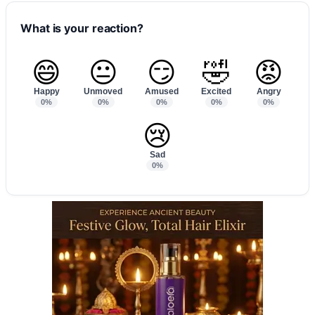
What is your reaction?
😄
😐
😏
🤣
😡
Happy
Unmoved
Amused
Excited
Angry
0%
0%
0%
0%
0%
😢
Sad
0%