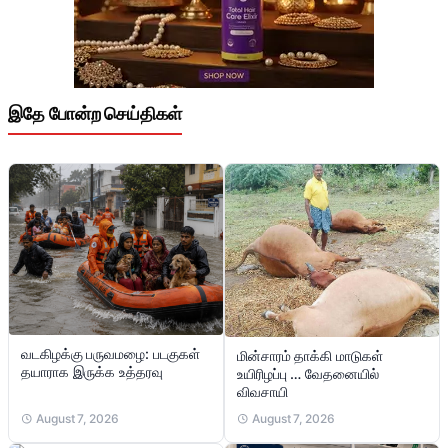
இதே போன்ற செய்திகள்
வடகிழக்கு பருவமழை: படகுகள்
மின்சாரம் தாக்கி மாடுகள்
தயாராக இருக்க உத்தரவு
உயிரிழப்பு … வேதனையில்
விவசாயி
August 7, 2026
August 7, 2026