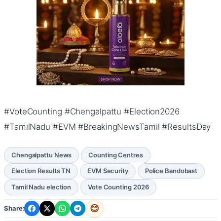
#VoteCounting #Chengalpattu #Election2026
#TamilNadu #EVM #BreakingNewsTamil #ResultsDay
Chengalpattu News
Counting Centres
Election Results TN
EVM Security
Police Bandobast
Tamil Nadu election
Vote Counting 2026
😊
Share: