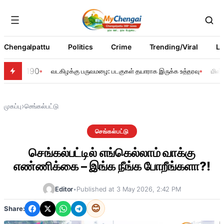
Chengalpattu
Politics
Crime
Trending/Viral
Li
190
வடகிழக்கு பருவமழை: படகுகள் தயாராக இருக்க உத்தரவு
மின்
›
முகப்பு
செங்கல்பட்டு
செங்கல்பட்டு
செங்கல்பட்டில் எங்கெல்லாம் வாக்கு
எண்ணிக்கை – இங்க நீங்க போறீங்களா?!
Editor
•
Published at 3 May 2026, 2:42 PM
😊
Share: