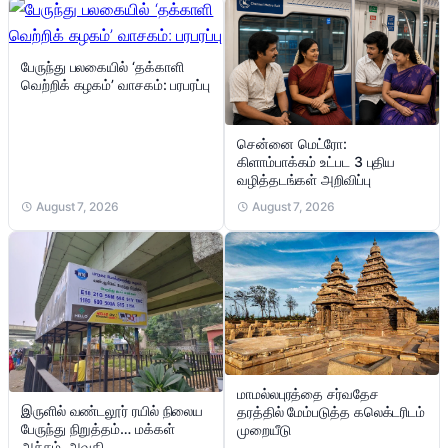
பேருந்து பலகையில் ‘தக்காளி
வெற்றிக் கழகம்’ வாசகம்: பரபரப்பு
சென்னை மெட்ரோ:
கிளாம்பாக்கம் உட்பட 3 புதிய
வழித்தடங்கள் அறிவிப்பு
August 7, 2026
August 7, 2026
மாமல்லபுரத்தை சர்வதேச
இருளில் வண்டலூர் ரயில் நிலைய
தரத்தில் மேம்படுத்த கலெக்டரிடம்
பேருந்து நிறுத்தம்… மக்கள்
முறையீடு
அச்சம், அவதி