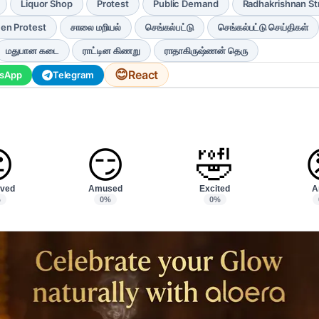
Liquor Shop
Protest
Public Demand
Radhakrishnan St
n Protest
சாலை மறியல்
செங்கல்பட்டு
செங்கல்பட்டு செய்திகள்
மதுபான கடை
ராட்டின கிணறு
ராதாகிருஷ்ணன் தெரு
😊
React
sApp
Telegram

😏
🤣
ved
Amused
Excited
A
%
0%
0%