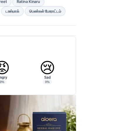
reet
Ratina Kinaru
டாஸ்மாக்
பெண்கள் போராட்டம்
😡
😢
ngry
Sad
0%
0%