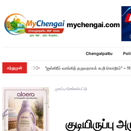
mychengai.com
Chengalpattu
Poli
190
சற்றுமுன்
"ஐஸ்கிரீம் வாங்கித் தருவதாகக் கூறி கொடூரம்" –
›
முகப்பு
செங்கல்பட்டு
குடியிருப்பு