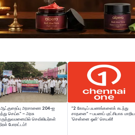
“ஆட்குறைப்பு அரசாணை 204-ஐ
“2 கோடிப் பயணங்களைக் கடந்து
ரத்து செய்க” – அரசு
சாதனை” – பயணப் புரட்சியாக மாறிய
மருத்துவமனையில் செவிலியர்கள்
‘சென்னை ஒன்’ செயலி!
திரள் போராட்டம்!