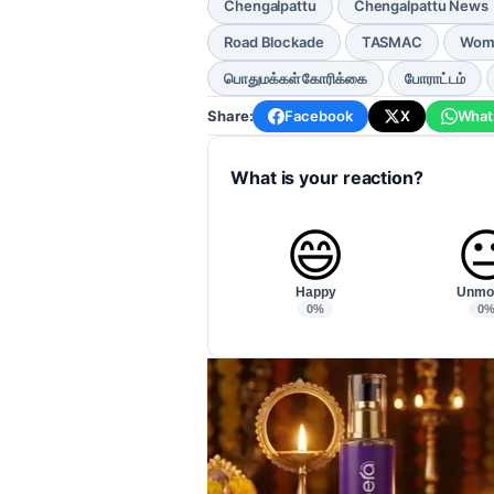
Chengalpattu
Chengalpattu News
Road Blockade
TASMAC
Wome
பொதுமக்கள் கோரிக்கை
போராட்டம்
Share:
Facebook
X
What
What is your reaction?
😄

Happy
Unmo
0%
0