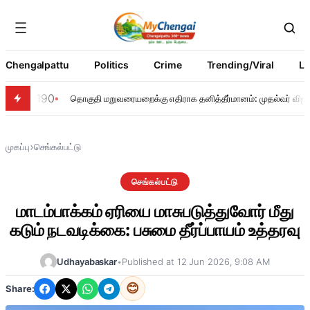
Chengalpattu
Politics
Crime
Trending/Viral
Li
190
தொகுதி மறுவரையறைக்கு எதிராக தனித்தீர்மானம்: முதல்வர் விஜய்
›
முகப்பு
செங்கல்பட்டு
செங்கல்பட்டு
மாடம்பாக்கம் ஏரியை மாசுபடுத்துவோர் மீது
கடும் நடவடிக்கை: பசுமை தீர்ப்பாயம் உத்தரவு
Udhayabaskar
•
Published at 12 Jun 2026, 9:08 AM
😊
Share: