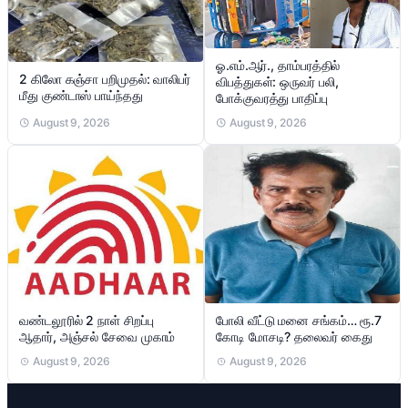
ஓ.எம்.ஆர்., தாம்பரத்தில்
2 கிலோ கஞ்சா பறிமுதல்: வாலிபர்
விபத்துகள்: ஒருவர் பலி,
மீது குண்டாஸ் பாய்ந்தது
போக்குவரத்து பாதிப்பு
August 9, 2026
August 9, 2026
வண்டலூரில் 2 நாள் சிறப்பு
போலி வீட்டு மனை சங்கம்… ரூ.7
ஆதார், அஞ்சல் சேவை முகாம்
கோடி மோசடி? தலைவர் கைது
August 9, 2026
August 9, 2026