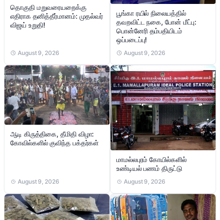
தொகுதி மறுவரையறைக்கு
பூங்கா ரயில் நிலையத்தில்
எதிராக தனித்தீர்மானம்: முதல்வர்
தவறவிட்ட நகை, போன் மீட்பு:
விஜய் உறுதி!
பொன்னேரி தம்பதியிடம்
ஒப்படைப்பு!
August 9, 2026
August 9, 2026
ஆடி கிருத்திகை, தீமிதி விழா:
கோவில்களில் குவிந்த பக்தர்கள்
மாமல்லபுரம் கோயில்களில்
உண்டியல் பணம் திருட்டு
August 9, 2026
August 9, 2026