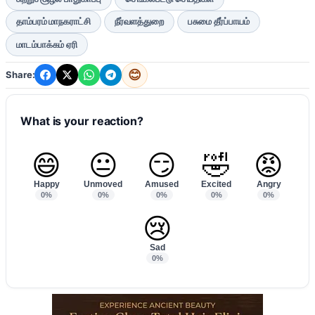
தாம்பரம் மாநகராட்சி
நீர்வளத்துறை
பசுமை தீர்ப்பாயம்
மாடம்பாக்கம் ஏரி
😊
Share:
What is your reaction?
😄
😐
😏
🤣
😡
Happy
Unmoved
Amused
Excited
Angry
0%
0%
0%
0%
0%
😢
Sad
0%