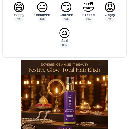
😄
😐
😏
🤣
😡
Happy
Unmoved
Amused
Excited
Angry
0%
0%
0%
0%
0%
😢
Sad
0%