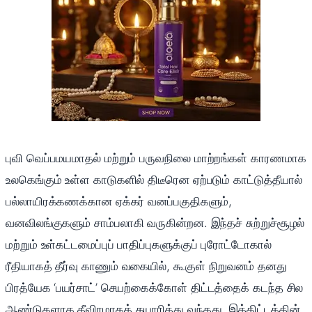
புவி வெப்பமயமாதல் மற்றும் பருவநிலை மாற்றங்கள் காரணமாக
உலகெங்கும் உள்ள காடுகளில் திடீரென ஏற்படும் காட்டுத்தீயால்
பல்லாயிரக்கணக்கான ஏக்கர் வனப்பகுதிகளும்,
வனவிலங்குகளும் சாம்பலாகி வருகின்றன. இந்தச் சுற்றுச்சூழல்
மற்றும் உள்கட்டமைப்புப் பாதிப்புகளுக்குப் புரோட்டோகால்
ரீதியாகத் தீர்வு காணும் வகையில், கூகுள் நிறுவனம் தனது
பிரத்யேக ‘பயர்சாட்’ செயற்கைக்கோள் திட்டத்தைக் கடந்த சில
ஆண்டுகளாக தீவிரமாகத் தயாரித்து வந்தது. இத்திட்டத்தின்