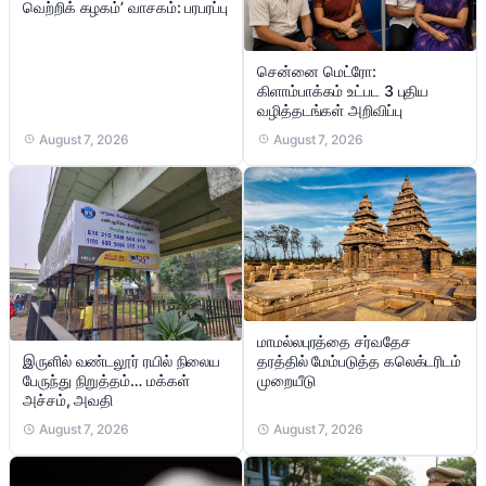
வெற்றிக் கழகம்’ வாசகம்: பரபரப்பு
சென்னை மெட்ரோ:
கிளாம்பாக்கம் உட்பட 3 புதிய
வழித்தடங்கள் அறிவிப்பு
August 7, 2026
August 7, 2026
மாமல்லபுரத்தை சர்வதேச
இருளில் வண்டலூர் ரயில் நிலைய
தரத்தில் மேம்படுத்த கலெக்டரிடம்
பேருந்து நிறுத்தம்… மக்கள்
முறையீடு
அச்சம், அவதி
August 7, 2026
August 7, 2026