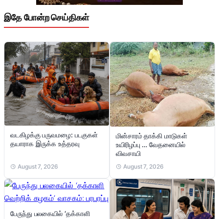
இதே போன்ற செய்திகள்
வடகிழக்கு பருவமழை: படகுகள்
மின்சாரம் தாக்கி மாடுகள்
தயாராக இருக்க உத்தரவு
உயிரிழப்பு … வேதனையில்
விவசாயி
August 7, 2026
August 7, 2026
பேருந்து பலகையில் ‘தக்காளி