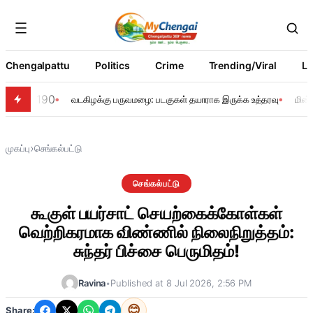
Chengalpattu
Politics
Crime
Trending/Viral
Li
190
வடகிழக்கு பருவமழை: படகுகள் தயாராக இருக்க உத்தரவு
மின்
›
முகப்பு
செங்கல்பட்டு
செங்கல்பட்டு
கூகுள் பயர்சாட் செயற்கைக்கோள்கள்
வெற்றிகரமாக விண்ணில் நிலைநிறுத்தம்:
சுந்தர் பிச்சை பெருமிதம்!
Ravina
•
Published at 8 Jul 2026, 2:56 PM
😊
Share: