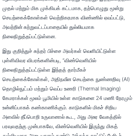
முதல் மற்றும் மிக முக்கியக் கட்டமாக, தற்பொழுது மூன்று
செயற்கைக்கோள்கள் வெற்றிகரமாக விண்ணில் ஏவப்பட்டு,
அவற்றின் சுற்றுவட்டப்பாதையில் துல்லியமாக
நிலைநிறுத்தப்பட்டுள்ளன.
இது குறித்துச் சுந்தர் பிச்சை அவர்கள் வெளியிட்டுள்ள
புள்ளிவிவர விபரங்களின்படி, “விண்வெளியில்
நிலைநிறுத்தப்பட்டுள்ள இந்தத் தார்மீகச்
செயற்கைக்கோள்கள், அதிநவீன செயற்கை நுண்ணறிவு (AI)
தொழில்நுட்பம் மற்றும் வெப்ப உணரி (Thermal Imaging)
கேமராக்கள் மூலம் பூமியில் உள்ள காடுகளை 24 மணி நேரமும்
உன்னிப்பாகக் கண்காணிக்கும். காடுகளில் மிகச் சிறிய
அளவில் தீப்பொறி உருவானால் கூட, அது அசுர வேகத்தில்
பரவுவதற்கு முன்பாகவே, விண்வெளியில் இருந்து மிகத்
துல்லியமாக அடையாளம் கண்டு அந்தந்த நாட்டுப் பேரிடர்