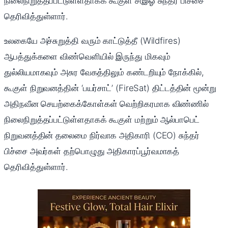
நிலைநிறுத்தப்பட்டுள்ளதாகக் கூகுள் சிஇஓ சுந்தர் பிச்சை
தெரிவித்துள்ளார்.
உலகையே அச்சுறுத்தி வரும் காட்டுத்தீ (Wildfires)
ஆபத்துக்களை விண்வெளியில் இருந்து மிகவும்
துல்லியமாகவும் அசுர வேகத்திலும் கண்டறியும் நோக்கில்,
கூகுள் நிறுவனத்தின் ‘பயர்சாட்’ (FireSat) திட்டத்தின் மூன்று
அதிநவீன செயற்கைக்கோள்கள் வெற்றிகரமாக விண்ணில்
நிலைநிறுத்தப்பட்டுள்ளதாகக் கூகுள் மற்றும் ஆல்பாபெட்
நிறுவனத்தின் தலைமை நிர்வாக அதிகாரி (CEO) சுந்தர்
பிச்சை அவர்கள் தற்பொழுது அதிகாரப்பூர்வமாகத்
தெரிவித்துள்ளார்.