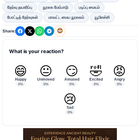
தேர்வு தயாரிப்பு
நூலக மேம்பாடு
படிப்பு மையம்
போட்டித் தேர்வுகள்
மாவட்ட மைய நூலகம்
யூபிஎஸ்சி
😊
Share:
What is your reaction?
😄
😐
😏
🤣
😡
Happy
Unmoved
Amused
Excited
Angry
0%
0%
0%
0%
0%
😢
Sad
0%