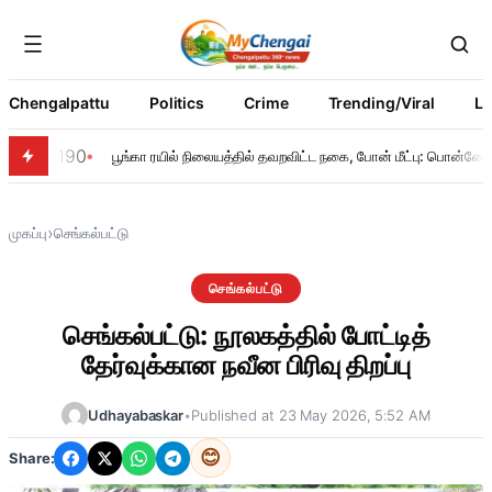
Chengalpattu
Politics
Crime
Trending/Viral
Li
190
பூங்கா ரயில் நிலையத்தில் தவறவிட்ட நகை, போன் மீட்பு: பொன்னேரி 
›
முகப்பு
செங்கல்பட்டு
செங்கல்பட்டு
செங்கல்பட்டு: நூலகத்தில் போட்டித்
தேர்வுக்கான நவீன பிரிவு திறப்பு
Udhayabaskar
•
Published at 23 May 2026, 5:52 AM
😊
Share: