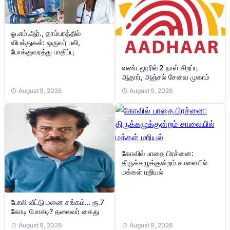
ஓ.எம்.ஆர்., தாம்பரத்தில்
விபத்துகள்: ஒருவர் பலி,
போக்குவரத்து பாதிப்பு
வண்டலூரில் 2 நாள் சிறப்பு
ஆதார், அஞ்சல் சேவை முகாம்
August 9, 2026
August 9, 2026
கோவில் பாதை பிரச்னை:
திருக்கழுக்குன்றம் சாலையில்
மக்கள் மறியல்
போலி வீட்டு மனை சங்கம்… ரூ.7
கோடி மோசடி? தலைவர் கைது
August 9, 2026
August 9, 2026