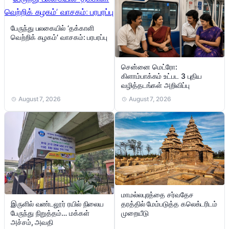
பேருந்து பலகையில் ‘தக்காளி
வெற்றிக் கழகம்’ வாசகம்: பரபரப்பு
சென்னை மெட்ரோ:
கிளாம்பாக்கம் உட்பட 3 புதிய
வழித்தடங்கள் அறிவிப்பு
August 7, 2026
August 7, 2026
மாமல்லபுரத்தை சர்வதேச
இருளில் வண்டலூர் ரயில் நிலைய
தரத்தில் மேம்படுத்த கலெக்டரிடம்
பேருந்து நிறுத்தம்… மக்கள்
முறையீடு
அச்சம், அவதி