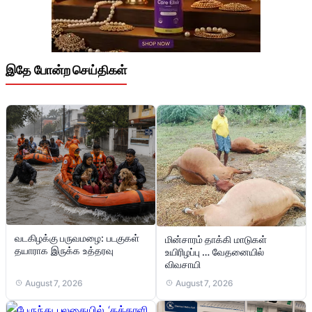
இதே போன்ற செய்திகள்
வடகிழக்கு பருவமழை: படகுகள்
மின்சாரம் தாக்கி மாடுகள்
தயாராக இருக்க உத்தரவு
உயிரிழப்பு … வேதனையில்
விவசாயி
August 7, 2026
August 7, 2026