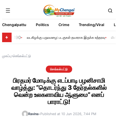
Chengalpattu
Politics
Crime
Trending/Viral
Li
190
வடகிழக்கு பருவமழை: படகுகள் தயாராக இருக்க உத்தரவு
மின்
›
முகப்பு
செங்கல்பட்டு
செங்கல்பட்டு
பிரதமர் மோடிக்கு எடப்பாடி பழனிசாமி
வாழ்த்து: “தொடர்ந்து 3 தேர்தல்களில்
வென்ற உலகளாவிய ஆளுமை” எனப்
பாராட்டு!
Ravina
•
Published at 10 Jun 2026, 7:44 PM