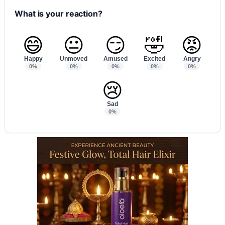
What is your reaction?
😄
😐
😏
🤣
😡
Happy
Unmoved
Amused
Excited
Angry
0%
0%
0%
0%
0%
😢
Sad
0%