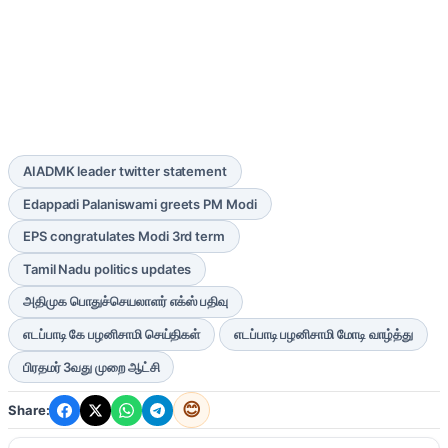
AIADMK leader twitter statement
Edappadi Palaniswami greets PM Modi
EPS congratulates Modi 3rd term
Tamil Nadu politics updates
அதிமுக பொதுச்செயலாளர் எக்ஸ் பதிவு
எடப்பாடி கே பழனிசாமி செய்திகள்
எடப்பாடி பழனிசாமி மோடி வாழ்த்து
பிரதமர் 3வது முறை ஆட்சி
😊
Share: