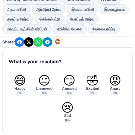
அரசு பயிற்சி
ஆர்ஆர்பி தேர்வு
இலவச பயிற்சி
இளைஞர்கள்
குரூப் டி தேர்வு
செங்கல்பட்டு
போட்டித் தேர்வு
மாவட்ட ஆட்சியர் வீரப்பன்
ரயில்வே வேலை
வேலைவாய்ப்பு
😊
Share:
What is your reaction?
😄
😐
😏
🤣
😡
Happy
Unmoved
Amused
Excited
Angry
0%
0%
0%
0%
0%
😢
Sad
0%