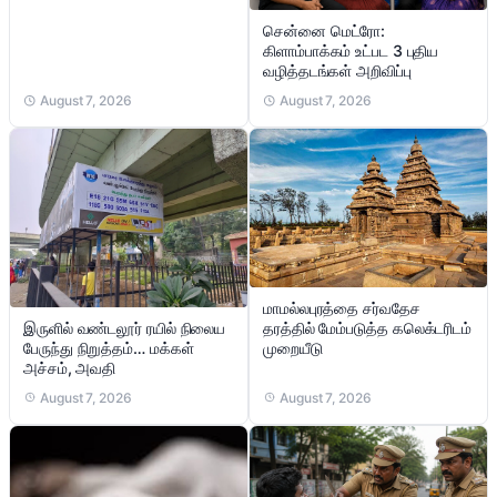
சென்னை மெட்ரோ:
கிளாம்பாக்கம் உட்பட 3 புதிய
வழித்தடங்கள் அறிவிப்பு
August 7, 2026
August 7, 2026
மாமல்லபுரத்தை சர்வதேச
இருளில் வண்டலூர் ரயில் நிலைய
தரத்தில் மேம்படுத்த கலெக்டரிடம்
பேருந்து நிறுத்தம்… மக்கள்
முறையீடு
அச்சம், அவதி
August 7, 2026
August 7, 2026