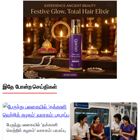
இதே போன்ற செய்திகள்
பேருந்து பலகையில் ‘தக்காளி
வெற்றிக் கழகம்’ வாசகம்: பரபரப்பு