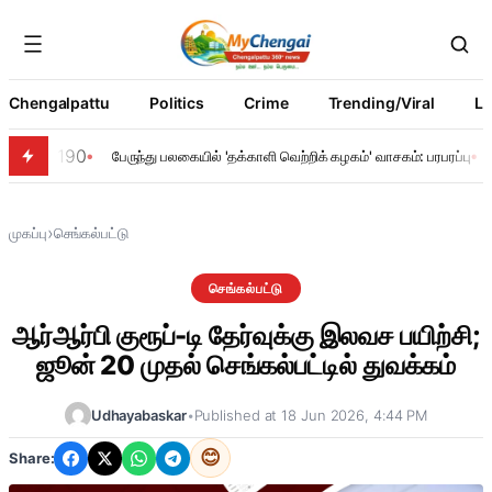
Chengalpattu
Politics
Crime
Trending/Viral
Li
190
பேருந்து பலகையில் 'தக்காளி வெற்றிக் கழகம்' வாசகம்: பரபரப்பு
›
முகப்பு
செங்கல்பட்டு
செங்கல்பட்டு
ஆர்ஆர்பி குரூப்-டி தேர்வுக்கு இலவச பயிற்சி;
ஜூன் 20 முதல் செங்கல்பட்டில் துவக்கம்
Udhayabaskar
•
Published at 18 Jun 2026, 4:44 PM
😊
Share: