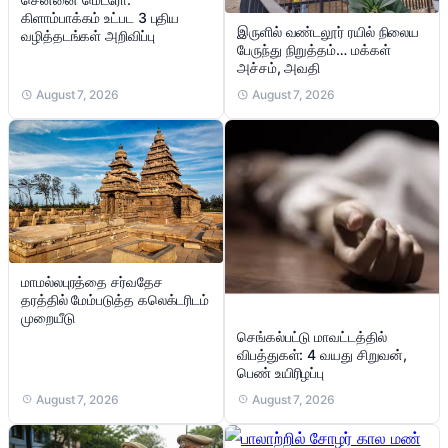
கிளாம்பாக்கம் உட்பட 3 புதிய
இருளில் வண்டலூர் ரயில் நிலைய
வழித்தடங்கள் அறிவிப்பு
பேருந்து நிறுத்தம்… மக்கள்
அச்சம், அவதி
August 7, 2026
August 7, 2026
மாமல்லபுரத்தை சர்வதேச
தரத்தில் மேம்படுத்த கலெக்டரிடம்
முறையீடு
செங்கல்பட்டு மாவட்டத்தில்
விபத்துகள்: 4 வயது சிறுவன்,
பெண் உயிரிழப்பு
August 7, 2026
August 7, 2026