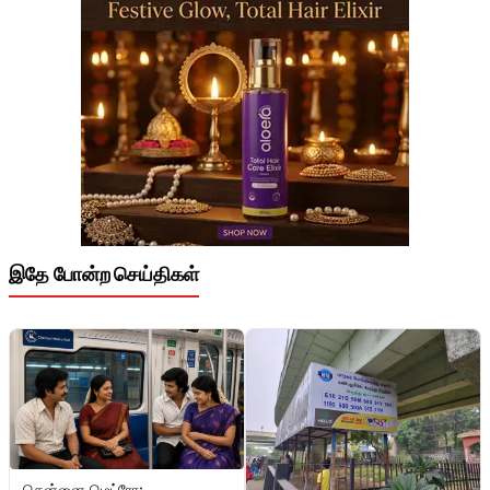
இதே போன்ற செய்திகள்
சென்னை மெட்ரோ: