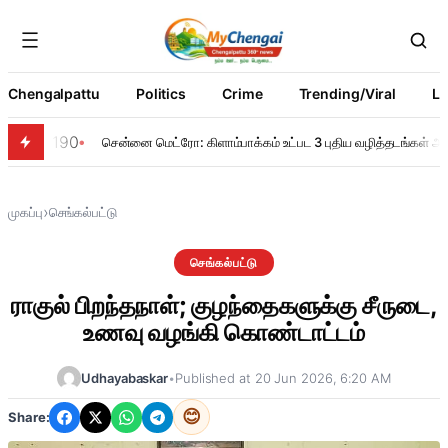
Chengalpattu
Politics
Crime
Trending/Viral
Li
190
சென்னை மெட்ரோ: கிளாம்பாக்கம் உட்பட 3 புதிய வழித்தடங்கள் அறி
›
முகப்பு
செங்கல்பட்டு
செங்கல்பட்டு
ராகுல் பிறந்தநாள்; குழந்தைகளுக்கு சீருடை,
உணவு வழங்கி கொண்டாட்டம்
Udhayabaskar
•
Published at 20 Jun 2026, 6:20 AM
😊
Share: