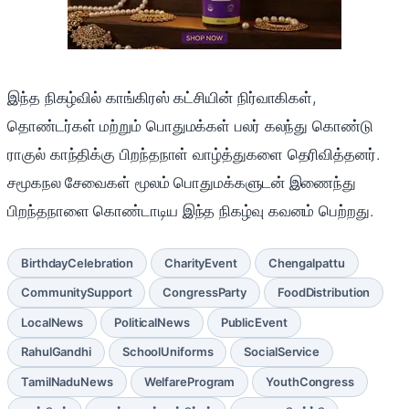
இந்த நிகழ்வில் காங்கிரஸ் கட்சியின் நிர்வாகிகள்,
தொண்டர்கள் மற்றும் பொதுமக்கள் பலர் கலந்து கொண்டு
ராகுல் காந்திக்கு பிறந்தநாள் வாழ்த்துகளை தெரிவித்தனர்.
சமூகநல சேவைகள் மூலம் பொதுமக்களுடன் இணைந்து
பிறந்தநாளை கொண்டாடிய இந்த நிகழ்வு கவனம் பெற்றது.
BirthdayCelebration
CharityEvent
Chengalpattu
CommunitySupport
CongressParty
FoodDistribution
LocalNews
PoliticalNews
PublicEvent
RahulGandhi
SchoolUniforms
SocialService
TamilNaduNews
WelfareProgram
YouthCongress