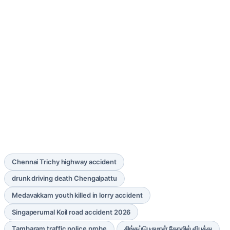
Chennai Trichy highway accident
drunk driving death Chengalpattu
Medavakkam youth killed in lorry accident
Singaperumal Koil road accident 2026
Tambaram traffic police probe
சிங்கப்பெருமாள் கோவில் விபத்து