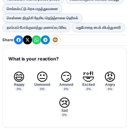
செங்கல்பட்டு அரசு மருத்துவமனை
சென்னை திருச்சி தேசிய நெடுஞ்சாலை நெரிசல்
தாம்பரம் போக்குவரத்து புலனாய்வு பிரிவு
மதுபோதை பைக் விபத்து லாரி
😊
Share:
What is your reaction?
😄
😐
😏
🤣
😡
Happy
Unmoved
Amused
Excited
Angry
0%
0%
0%
0%
0%
😢
Sad
0%