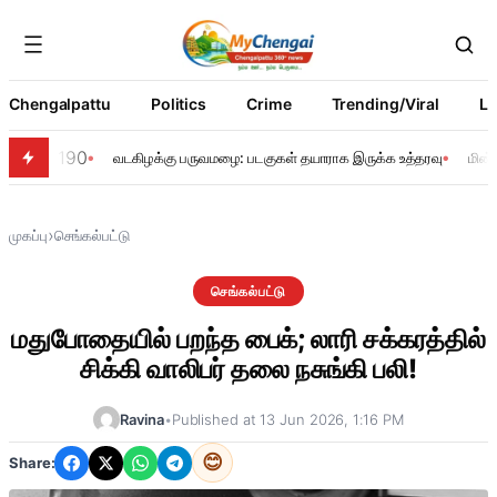
Chengalpattu
Politics
Crime
Trending/Viral
Li
190
வடகிழக்கு பருவமழை: படகுகள் தயாராக இருக்க உத்தரவு
மின்
›
முகப்பு
செங்கல்பட்டு
செங்கல்பட்டு
மதுபோதையில் பறந்த பைக்; லாரி சக்கரத்தில்
சிக்கி வாலிபர் தலை நசுங்கி பலி!
Ravina
•
Published at 13 Jun 2026, 1:16 PM
😊
Share: