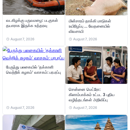
வடகிழக்கு பருவமழை: படகுகள்
மின்சாரம் தாக்கி மாடுகள்
தயாராக இருக்க உத்தரவு
உயிரிழப்பு … வேதனையில்
விவசாயி
August 7, 2026
August 7, 2026
பேருந்து பலகையில் ‘தக்காளி
வெற்றிக் கழகம்’ வாசகம்: பரபரப்பு
சென்னை மெட்ரோ:
கிளாம்பாக்கம் உட்பட 3 புதிய
வழித்தடங்கள் அறிவிப்பு
August 7, 2026
August 7, 2026