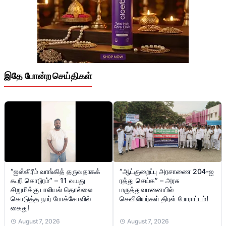
இதே போன்ற செய்திகள்
“ஐஸ்கிரீம் வாங்கித் தருவதாகக்
“ஆட்குறைப்பு அரசாணை 204-ஐ
கூறி கொடூரம்” – 11 வயது
ரத்து செய்க” – அரசு
சிறுமிக்கு பாலியல் தொல்லை
மருத்துவமனையில்
கொடுத்த நபர் போக்சோவில்
செவிலியர்கள் திரள் போராட்டம்!
கைது!
August 7, 2026
August 7, 2026