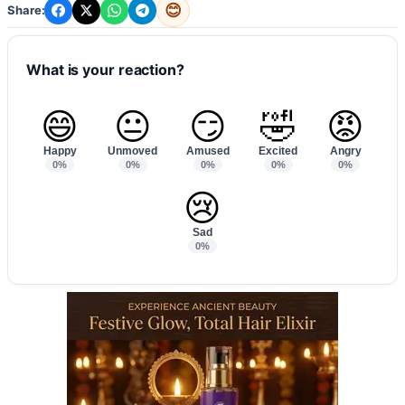
😊
Share:
What is your reaction?
😄
😐
😏
🤣
😡
Happy
Unmoved
Amused
Excited
Angry
0%
0%
0%
0%
0%
😢
Sad
0%