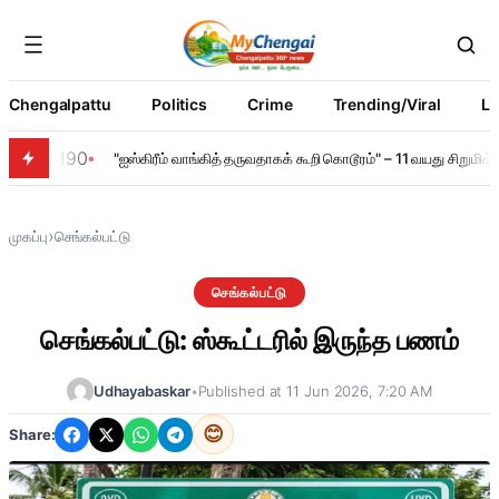
Chengalpattu
Politics
Crime
Trending/Viral
Li
190
"ஐஸ்கிரீம் வாங்கித் தருவதாகக் கூறி கொடூரம்" – 11 வயது சிறும
›
முகப்பு
செங்கல்பட்டு
செங்கல்பட்டு
செங்கல்பட்டு: ஸ்கூட்டரில் இருந்த பணம்
Udhayabaskar
•
Published at 11 Jun 2026, 7:20 AM
😊
Share: