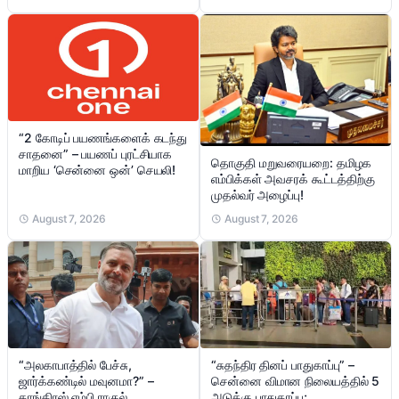
“2 கோடிப் பயணங்களைக் கடந்து
சாதனை” – பயணப் புரட்சியாக
தொகுதி மறுவரையறை: தமிழக
மாறிய ‘சென்னை ஒன்’ செயலி!
எம்பிக்கள் அவசரக் கூட்டத்திற்கு
முதல்வர் அழைப்பு!
August 7, 2026
August 7, 2026
“சுதந்திர தினப் பாதுகாப்பு” –
“அலகாபாத்தில் பேச்சு,
சென்னை விமான நிலையத்தில் 5
ஜார்க்கண்டில் மவுனமா?” –
அடுக்கு பாதுகாப்பு;
காங்கிரஸ் எம்பி ராகுல்