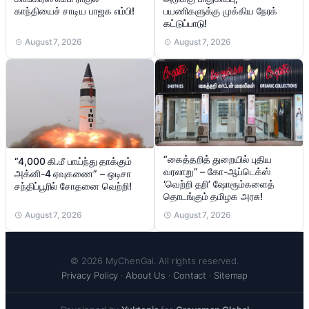
பயணிகளுக்கு முக்கிய நேரக்
காந்தியைச் சாடிய பாஜக எம்பி!
கட்டுப்பாடு!
August 7, 2026
August 7, 2026
“கைத்தறித் துறையில் புதிய
“4,000 கி.மீ பாய்ந்து தாக்கும்
வரலாறு” – கோ-ஆப்டெக்ஸ்
அக்னி-4 ஏவுகணை” – ஒடிசா
‘வெற்றி தறி’ ஷோரூம்களைத்
சந்திப்பூரில் சோதனை வெற்றி!
தொடங்கும் தமிழக அரசு!
August 7, 2026
August 7, 2026
© 2026 MyChenGai. All rights reserved.
Privacy Policy
·
About Us
·
Contact
·
Sitemap