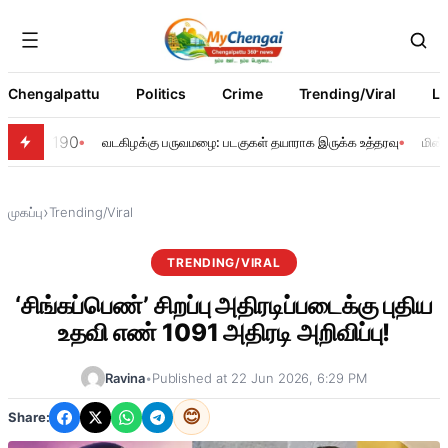
Chengalpattu
Politics
Crime
Trending/Viral
Li
190
வடகிழக்கு பருவமழை: படகுகள் தயாராக இருக்க உத்தரவு
மின்
›
முகப்பு
Trending/Viral
TRENDING/VIRAL
‘சிங்கப்பெண்’ சிறப்பு அதிரடிப்படைக்கு புதிய
உதவி எண் 1091 அதிரடி அறிவிப்பு!
Ravina
•
Published at 22 Jun 2026, 6:29 PM
😊
Share: