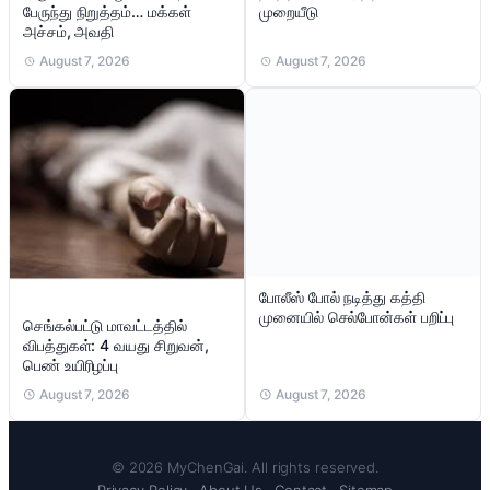
பேருந்து நிறுத்தம்… மக்கள்
முறையீடு
அச்சம், அவதி
August 7, 2026
August 7, 2026
போலீஸ் போல் நடித்து கத்தி
முனையில் செல்போன்கள் பறிப்பு
செங்கல்பட்டு மாவட்டத்தில்
விபத்துகள்: 4 வயது சிறுவன்,
பெண் உயிரிழப்பு
August 7, 2026
August 7, 2026
© 2026 MyChenGai. All rights reserved.
Privacy Policy
·
About Us
·
Contact
·
Sitemap