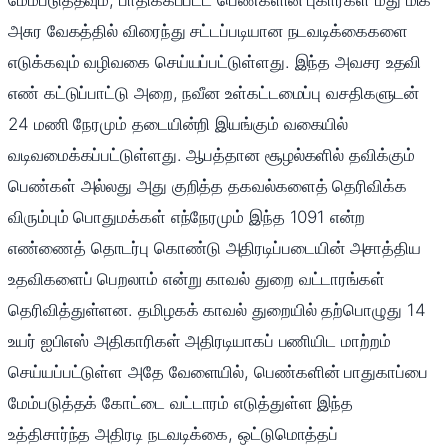
மேம்படுத்தவும், பாதிக்கப்பட்ட பெண்களின் புகார்கள் மீது மிக
அசுர வேகத்தில் விரைந்து சட்டப்படியான நடவடிக்கைகளை
எடுக்கவும் வழிவகை செய்யப்பட்டுள்ளது. இந்த அவசர உதவி
எண் கட்டுப்பாட்டு அறை, நவீன உள்கட்டமைப்பு வசதிகளுடன்
24 மணி நேரமும் தடையின்றி இயங்கும் வகையில்
வடிவமைக்கப்பட்டுள்ளது. ஆபத்தான சூழல்களில் தவிக்கும்
பெண்கள் அல்லது அது குறித்த தகவல்களைத் தெரிவிக்க
விரும்பும் பொதுமக்கள் எந்நேரமும் இந்த 1091 என்ற
எண்ணைத் தொடர்பு கொண்டு அதிரடிப்படையின் அசாத்திய
உதவிகளைப் பெறலாம் என்று காவல் துறை வட்டாரங்கள்
தெரிவித்துள்ளன. தமிழகக் காவல் துறையில் தற்பொழுது 14
உயர் ஐபிஎஸ் அதிகாரிகள் அதிரடியாகப் பணியிட மாற்றம்
செய்யப்பட்டுள்ள அதே வேளையில், பெண்களின் பாதுகாப்பை
மேம்படுத்தக் கோட்டை வட்டாரம் எடுத்துள்ள இந்த
உத்திசார்ந்த அதிரடி நடவடிக்கை, ஒட்டுமொத்தப்