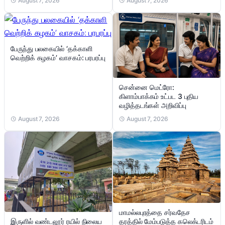
August 7, 2026
August 7, 2026
பேருந்து பலகையில் ‘தக்காளி
வெற்றிக் கழகம்’ வாசகம்: பரபரப்பு
சென்னை மெட்ரோ:
கிளாம்பாக்கம் உட்பட 3 புதிய
வழித்தடங்கள் அறிவிப்பு
August 7, 2026
August 7, 2026
மாமல்லபுரத்தை சர்வதேச
இருளில் வண்டலூர் ரயில் நிலைய
தரத்தில் மேம்படுத்த கலெக்டரிடம்