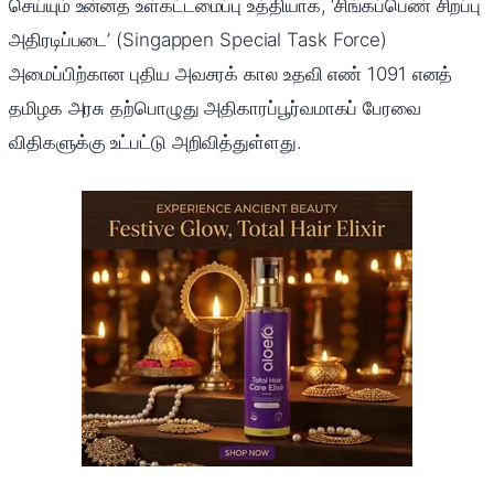
செய்யும் உன்னத உள்கட்டமைப்பு உத்தியாக, ‘சிங்கப்பெண் சிறப்பு
அதிரடிப்படை’ (Singappen Special Task Force)
அமைப்பிற்கான புதிய அவசரக் கால உதவி எண் 1091 எனத்
தமிழக அரசு தற்பொழுது அதிகாரப்பூர்வமாகப் பேரவை
விதிகளுக்கு உட்பட்டு அறிவித்துள்ளது.