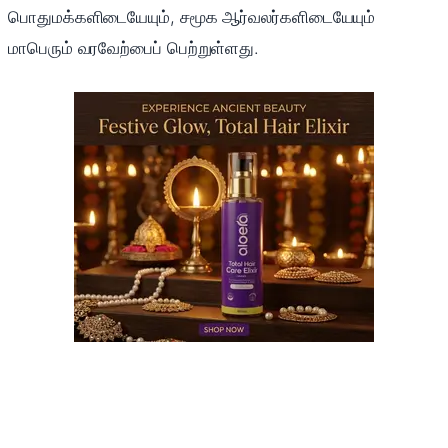
பொதுமக்களிடையேயும், சமூக ஆர்வலர்களிடையேயும்
மாபெரும் வரவேற்பைப் பெற்றுள்ளது.