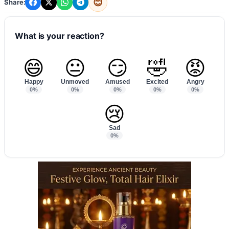
😊
Share:
What is your reaction?
😄
😐
😏
🤣
😡
Happy
Unmoved
Amused
Excited
Angry
0%
0%
0%
0%
0%
😢
Sad
0%