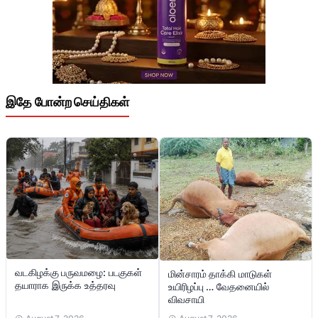
இதே போன்ற செய்திகள்
வடகிழக்கு பருவமழை: படகுகள்
மின்சாரம் தாக்கி மாடுகள்
தயாராக இருக்க உத்தரவு
உயிரிழப்பு … வேதனையில்
விவசாயி