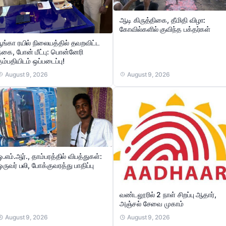
ஆடி கிருத்திகை, தீமிதி விழா:
கோவில்களில் குவிந்த பக்தர்கள்
பூங்கா ரயில் நிலையத்தில் தவறவிட்ட
நகை, போன் மீட்பு: பொன்னேரி
தம்பதியிடம் ஒப்படைப்பு!
August 9, 2026
August 9, 2026
ஓ.எம்.ஆர்., தாம்பரத்தில் விபத்துகள்:
ஒருவர் பலி, போக்குவரத்து பாதிப்பு
வண்டலூரில் 2 நாள் சிறப்பு ஆதார்,
அஞ்சல் சேவை முகாம்
August 9, 2026
August 9, 2026