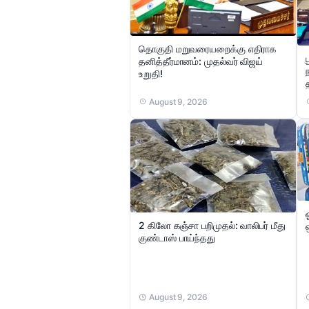
தொகுதி மறுவரையறைக்கு எதிராக
தனித்தீர்மானம்: முதல்வர் விஜய்
உறுதி!
August 9, 2026
2 கிலோ கஞ்சா பறிமுதல்: வாலிபர் மீது
குண்டாஸ் பாய்ந்தது
August 9, 2026