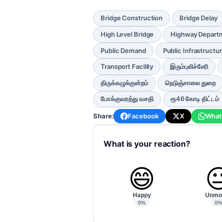
Bridge Construction
Bridge Delay
High Level Bridge
Highway Depart
Public Demand
Public Infrastructu
Transport Facility
இரும்புலிச்சேரி
திருக்கழுக்குன்றம்
நெடுஞ்சாலை துறை
போக்குவரத்து வசதி
ரூ46 கோடி திட்டம்
Share:
Facebook
X
What
What is your reaction?
😄

Happy
Unmo
0%
0