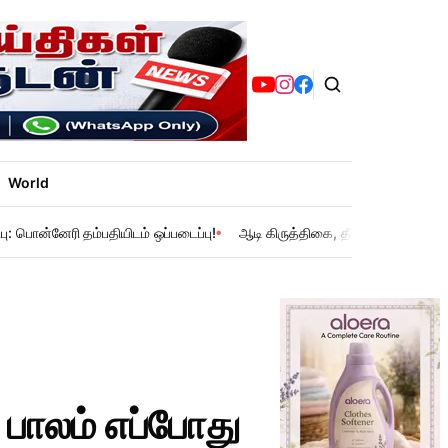
World
பு: பொன்னேரி தம்பதியிடம் ஒப்படைப்பு!
ஆடி கிருத்திகை, தீமிதி விழா: கோவில
ி பாலம் எப்போது