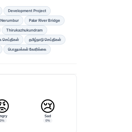
Development Project
Nerumbur
Palar River Bridge
Thirukazhukundram
 செய்திகள்
தமிழ்நாடு செய்திகள்
பொதுமக்கள் கோரிக்கை
😡
😢
ngry
Sad
0%
0%