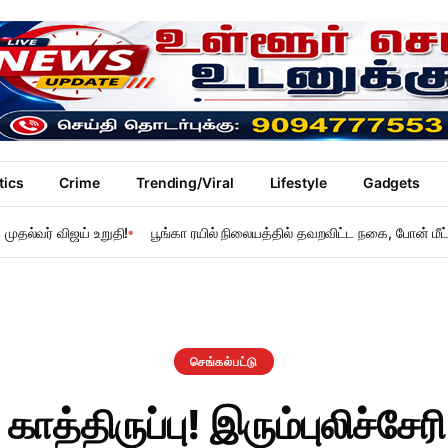
tics
Crime
Trending/Viral
Lifestyle
Gadgets
ுதல்வர் விஜய் உறுதி!
பூங்கா ரயில் நிலையத்தில் தவறவிட்ட நகை, போன் மீட்
செங்கல்பட்டு
த்திருப்பு! இரும்புலிச்சேர