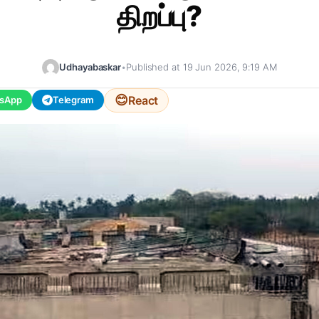
திறப்பு?
Udhayabaskar
•
Published at 19 Jun 2026, 9:19 AM
😊
React
sApp
Telegram