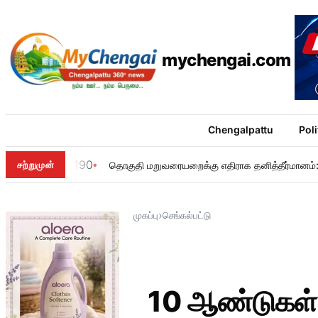
mychengai.com
Chengalpattu
Poli
190
சற்றுமுன்
தொகுதி மறுவரையறைக்கு எதிராக தனித்தீர்மானம்: ம
›
முகப்பு
செங்கல்பட்டு
10 ஆண்டுகள் கா