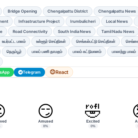
Bridge Opening
Chengalpattu District
Chengalpattu News
ment
Infrastructure Project
Irumbulicheri
Local News
re
Road Connectivity
South India News
Tamil Nadu News
உயர்மட்ட பாலம்
உள்ளூர் செய்திகள்
செங்கல்பட்டு செய்திகள்
செங்கை
நெரும்பூர்
பாலப் பணி தாமதம்
பாலம் கட்டுமானம்
பாலாற்று பாலம்
😊
React
sApp
Telegram

😏
🤣
ved
Amused
Excited
A
%
0%
0%