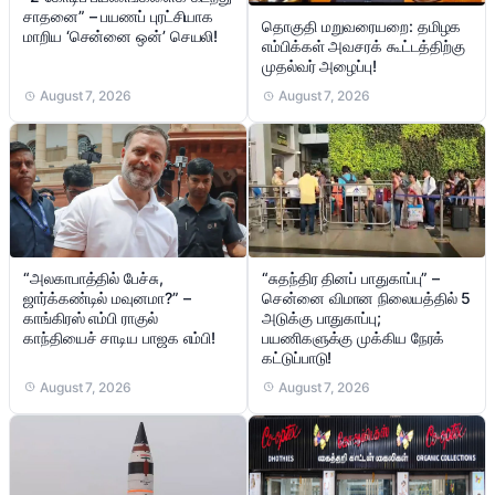
சாதனை” – பயணப் புரட்சியாக
தொகுதி மறுவரையறை: தமிழக
மாறிய ‘சென்னை ஒன்’ செயலி!
எம்பிக்கள் அவசரக் கூட்டத்திற்கு
முதல்வர் அழைப்பு!
August 7, 2026
August 7, 2026
“சுதந்திர தினப் பாதுகாப்பு” –
“அலகாபாத்தில் பேச்சு,
சென்னை விமான நிலையத்தில் 5
ஜார்க்கண்டில் மவுனமா?” –
அடுக்கு பாதுகாப்பு;
காங்கிரஸ் எம்பி ராகுல்
பயணிகளுக்கு முக்கிய நேரக்
காந்தியைச் சாடிய பாஜக எம்பி!
கட்டுப்பாடு!
August 7, 2026
August 7, 2026