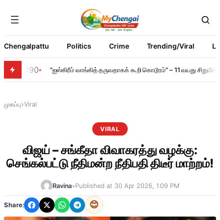
Chengalpattu
Politics
Crime
Trending/Viral
Li
190
"ஐஸ்கிரீம் வாங்கித் தருவதாகக் கூறி கொடூரம்" – 11 வயது சிறும
›
முகப்பு
Viral
VIRAL
விஜய் – சங்கீதா விவாகரத்து வழக்கு:
செங்கல்பட்டு நீதிமன்ற நீதிபதி திடீர் மாற்றம்!
Ravina
•
Published at 30 Apr 2026, 1:09 PM
😊
Share: