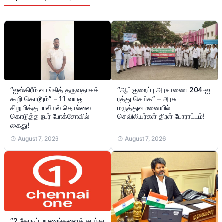
“ஐஸ்கிரீம் வாங்கித் தருவதாகக்
“ஆட்குறைப்பு அரசாணை 204-ஐ
கூறி கொடூரம்” – 11 வயது
ரத்து செய்க” – அரசு
சிறுமிக்கு பாலியல் தொல்லை
மருத்துவமனையில்
கொடுத்த நபர் போக்சோவில்
செவிலியர்கள் திரள் போராட்டம்!
கைது!
August 7, 2026
August 7, 2026
“2 கோடிப் பயணங்களைக் கடந்து