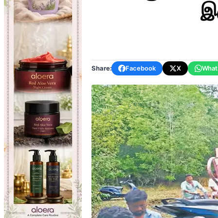
இ
Share:
Facebook
X
What