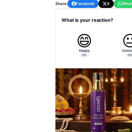
Share:
Facebook
X
What
What is your reaction?
😄

Happy
Unmo
0%
0