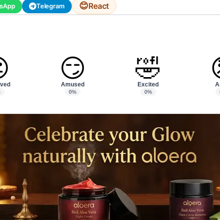
😊
React
sApp
Telegram

😏
🤣
ved
Amused
Excited
A
%
0%
0%