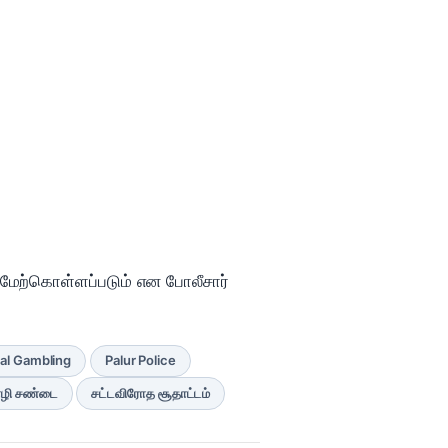
மேற்கொள்ளப்படும் என போலீசார்
gal Gambling
Palur Police
ழி சண்டை
சட்டவிரோத சூதாட்டம்