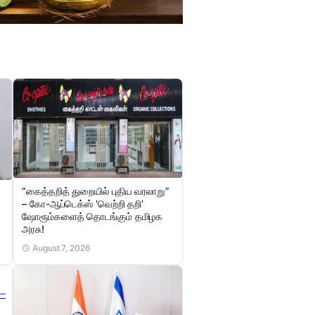
“கைத்தறித் துறையில் புதிய வரலாறு”
– கோ-ஆப்டெக்ஸ் ‘வெற்றி தறி’
ஷோரூம்களைத் தொடங்கும் தமிழக
அரசு!
August 7, 2026