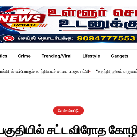
tics
Crime
Trending/Viral
Lifestyle
Gadgets
ங்கிரஸ் எம்பி ராகுல் காந்தியைச் சாடிய பாஜக எம்பி!
"சுதந்திர தினப் பாதுக
செங்கல்பட்டு
்பகுதியில் சட்டவிரோத கோ