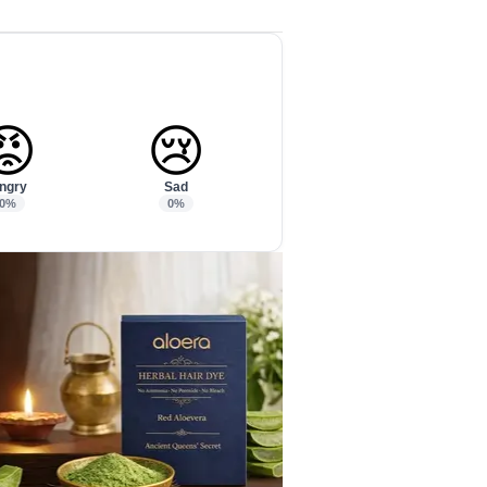
😡
😢
ngry
Sad
0%
0%