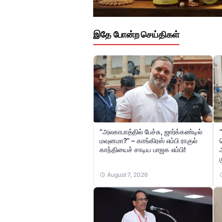
இதே போன்ற செய்திகள்
“அலகாபாத்தில் பேச்சு, ஜார்க்கண்டில்
மவுனமா?” – காங்கிரஸ் எம்பி ராகுல்
காந்தியைச் சாடிய பாஜக எம்பி!
August 7, 2026