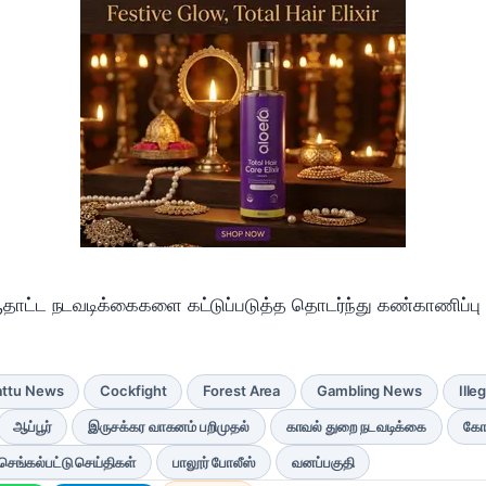
தாட்ட நடவடிக்கைகளை கட்டுப்படுத்த தொடர்ந்து கண்காணிப்பு 
attu News
Cockfight
Forest Area
Gambling News
Ille
ஆப்பூர்
இருசக்கர வாகனம் பறிமுதல்
காவல் துறை நடவடிக்கை
கோ
செங்கல்பட்டு செய்திகள்
பாலூர் போலீஸ்
வனப்பகுதி