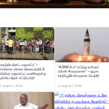
“சுதந்திர தினப் பாதுகாப்பு” –
“4,000 கி.மீ பாய்ந்து தாக்கும்
சென்னை விமான நிலையத்தில் 5
அக்னி-4 ஏவுகணை” – ஒடிசா
அடுக்கு பாதுகாப்பு; பயணிகளுக்கு
சந்திப்பூரில் சோதனை வெற்றி!
முக்கிய நேரக் கட்டுப்பாடு!
August 7, 2026
August 7, 2026