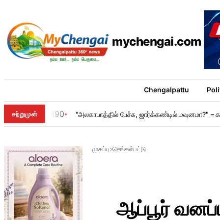
mychengai.com
Chengalpattu
Poli
190
சற்றுமுன்
"அலகாபாத்தில் பேச்சு, ஜார்க்கண்டில் மவுனமா?" – கா
›
முகப்பு
செங்கல்பட்டு
ஆப்பூர் வனப