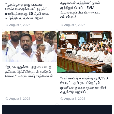
திமுகவின் குற்றச்சாட்டுகள்
“முதல்முறை ஹஜ் பயணம்
முற்றிலும் பொய் – EVM
செல்வவோருக்கு குட் நியூஸ்” –
ஆய்வுக்குப் பின் வி.எஸ். பாபு
மானியத்தை ரூ.35 ஆயிரமாக
எம்.எல்.ஏ..!
உயர்த்தியது தவெக அரசு!
August 5, 2026
August 5, 2026
“திமுக ஒதுக்கிய நிதியை விடத்
தவெக ஆட்சியில் தான் கூடுதல்
செலவு” – அமைச்சர் ராஜ்மோகன்
“உயர்கல்வித் துறைக்கு ரூ.8,393
கோடி” – தமிழக பட்ஜெட்டில்
முக்கியத் துறைகளுக்கான நிதி
ஒதுக்கீடு அறிவிப்பு!
August 5, 2026
August 5, 2026