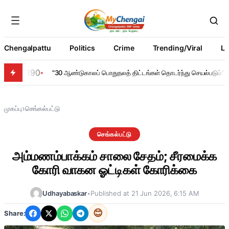
Chengalpattu
Politics
Crime
Trending/Viral
Li
190
"30 ஆண்டுகாலப் பொதுநலத் திட்டங்கள் தொடர்ந்து செயல்படும்" – ந
›
முகப்பு
செங்கல்பட்டு
செங்கல்பட்டு
அம்மணம்பாக்கம் சாலை சேதம்; சீரமைக்க
கோரி வாகன ஓட்டிகள் கோரிக்கை
Udhayabaskar
•
Published at 21 Jun 2026, 6:15 AM
😊
Share: