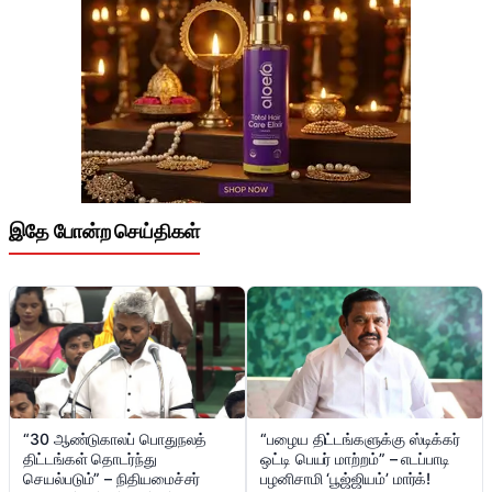
இதே போன்ற செய்திகள்
“30 ஆண்டுகாலப் பொதுநலத்
“பழைய திட்டங்களுக்கு ஸ்டிக்கர்
திட்டங்கள் தொடர்ந்து
ஒட்டி பெயர் மாற்றம்” – எடப்பாடி
செயல்படும்” – நிதியமைச்சர்
பழனிசாமி ‘பூஜ்ஜியம்’ மார்க்!