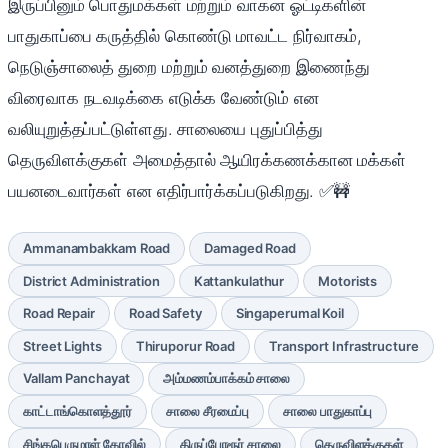
இருப்பினும் பொதுமக்கள் மற்றும் வாகன ஓட்டிகளின்
பாதுகாப்பை கருத்தில் கொண்டு மாவட்ட நிர்வாகம்,
நெடுஞ்சாலைத் துறை மற்றும் வனத்துறை இணைந்து
விரைவாக நடவடிக்கை எடுக்க வேண்டும் என
வலியுறுத்தப்பட்டுள்ளது. சாலையை புதுப்பித்து
தெருவிளக்குகள் அமைத்தால் ஆயிரக்கணக்கான மக்கள்
பயனடைவார்கள் என எதிர்பார்க்கப்படுகிறது. ✅🚧
Ammanambakkam Road
Damaged Road
District Administration
Kattankulathur
Motorists
Road Repair
Road Safety
Singaperumal Koil
Street Lights
Thiruporur Road
Transport Infrastructure
Vallam Panchayat
அம்மணம்பாக்கம் சாலை
காட்டாங்கொளத்தூர்
சாலை சீரமைப்பு
சாலை பாதுகாப்பு
சிங்கபெருமாள் கோவில்
திருப்போரூர் சாலை
தெருவிளக்குகள்