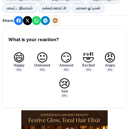
மாவட்ட நிர்வாகம்
வல்லம் ஊராட்சி
வாகன ஓட்டிகள்
😊
Share:
What is your reaction?
😄
😐
😏
🤣
😡
Happy
Unmoved
Amused
Excited
Angry
0%
0%
0%
0%
0%
😢
Sad
0%