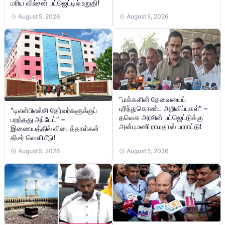
மரிய வில்சன் பட்ஜெட்டில் உறுதி!
August 5, 2026
August 5, 2026
“மக்களின் தேவையைப்
புரிந்துகொண்ட அறிவிப்புகள்” –
“டிஎன்பிஎஸ்சி தேர்வர்களுக்குப்
தவெக அரசின் பட்ஜெட்டுக்கு
பறந்தது அப்டேட்” –
அன்புமணி ராமதாஸ் பாராட்டு!
இணையத்தில் விடைத்தாள்கள்
திடீர் வெளியீடு!
August 5, 2026
August 5, 2026