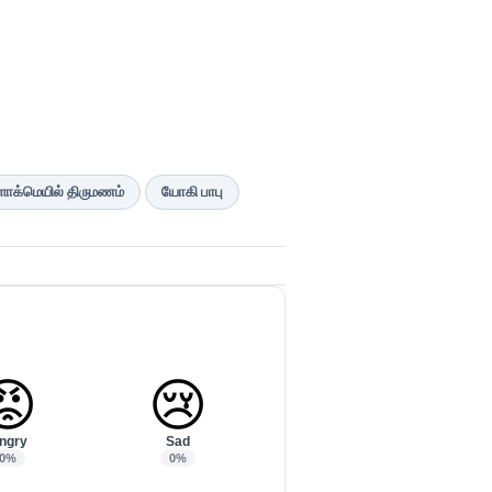
ளாக்மெயில் திருமணம்
யோகி பாபு
😡
😢
ngry
Sad
0%
0%