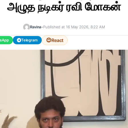
அழுத நடிகர் ரவி மோகன்
Ravina
•
Published at 16 May 2026, 8:22 AM
😊
React
sApp
Telegram