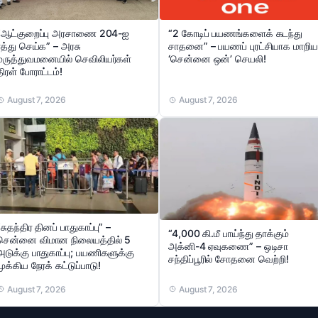
“ஆட்குறைப்பு அரசாணை 204-ஐ
“2 கோடிப் பயணங்களைக் கடந்து
ரத்து செய்க” – அரசு
சாதனை” – பயணப் புரட்சியாக மாறிய
மருத்துவமனையில் செவிலியர்கள்
‘சென்னை ஒன்’ செயலி!
திரள் போராட்டம்!
August 7, 2026
August 7, 2026
“சுதந்திர தினப் பாதுகாப்பு” –
“4,000 கி.மீ பாய்ந்து தாக்கும்
சென்னை விமான நிலையத்தில் 5
அக்னி-4 ஏவுகணை” – ஒடிசா
அடுக்கு பாதுகாப்பு; பயணிகளுக்கு
சந்திப்பூரில் சோதனை வெற்றி!
முக்கிய நேரக் கட்டுப்பாடு!
August 7, 2026
August 7, 2026