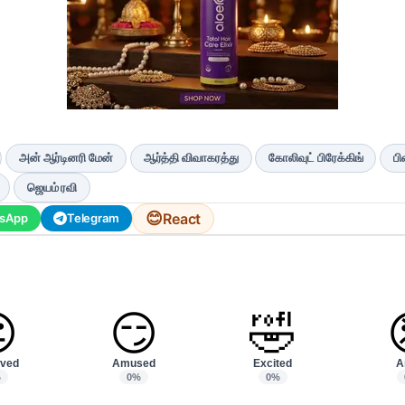
அன் ஆர்டினரி மேன்
ஆர்த்தி விவாகரத்து
கோலிவுட் பிரேக்கிங்
பி
ஜெயம் ரவி
😊
React
sApp
Telegram

😏
🤣
ved
Amused
Excited
A
%
0%
0%