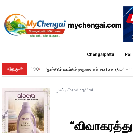
mychengai.com
Chengalpattu
Poli
190
சற்றுமுன்
"ஐஸ்கிரீம் வாங்கித் தருவதாகக் கூறி கொடூரம்" –
›
முகப்பு
Trending/Viral
“விவாகரத்து